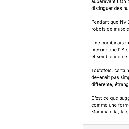
auparavant ! On p
distinguer des h
Pendant que NVID
robots de muscles
Une combinaison 
mesure que l’IA s’
et semble même n
Toutefois, certain
devenait pas sim
différente, étran
C’est ce que sugg
comme une forme 
Mammam.ia, là où 