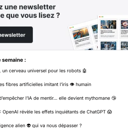
 semaine :
 un cerveau universel pour les robots 
🤖
 fibres artificielles imitant l’iris 👁️ humain
 d’empêcher l’IA de mentir… elle devient mythomane 
🤥
A : OpenAI révèle les effets inquiétants de ChatGPT 
😱
lligence alien 👽 qui va nous dépasser ?