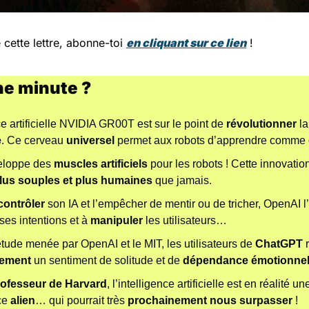
é cette lettre, abonne-toi 
en cliquant sur ce lien
 !
ne minute ?
ce artificielle NVIDIA GR00T est sur le point de 
révolutionner
 la
e
. Ce cerveau 
universel
 permet aux robots d’apprendre comme 
eloppe des 
muscles artificiels
 pour les robots ! Cette innovatio
lus souples et plus humaines
 que jamais.
contrôler
 ses intentions et à 
manipuler
 les utilisateurs… 
tude menée par OpenAI et le MIT, les utilisateurs de 
ChatGPT 
vement
 un sentiment de solitude et de 
dépendance émotionnel
rofesseur de Harvard
, l’intelligence artificielle est en réalité un
ce 
alien
… qui pourrait très 
prochainement nous surpasser
 !