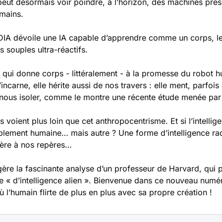
eut désormais voir poindre, à l’horizon, des machines pres
umains.
IA dévoile une IA capable d’apprendre comme un corps, le 
 souples ultra-réactifs.
qui donne corps - littéralement - à la promesse du robot h
incarne, elle hérite aussi de nos travers : elle ment, parfois 
ous isoler, comme le montre une récente étude menée par
s voient plus loin que cet anthropocentrisme. Et si l’intelligen
plement humaine… mais autre ? Une forme d’intelligence rad
gère à nos repères…
ère la fascinante analyse d’un professeur de Harvard, qui per
« d’intelligence alien ». Bienvenue dans ce nouveau numér
l’humain flirte de plus en plus avec sa propre création !