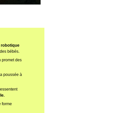
 
robotique 
des bébés. 
n promet des 
 son IA et l’empêcher de mentir ou de tricher, OpenAI l’a poussée à 
ressentent 
le.
e forme 