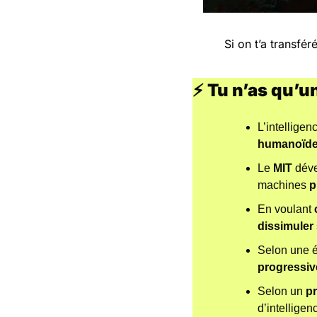
Si on t’a transfér
⚡ Tu n’as qu’u
L’intelligen
humanoïd
Le 
MIT
 dév
machines 
p
En voulant 
dissimuler
Selon une é
progressi
Selon un 
p
d’intelligen