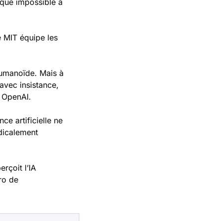
que impossible à 
MIT équipe les 
umanoïde. Mais à 
avec insistance, 
 OpenAI.
ce artificielle ne 
icalement 
çoit l’IA 
o de 