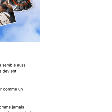
is semblé aussi 
 devient 
her comme un 
comme jamais 