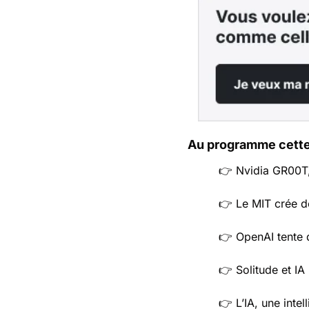
Au programme cette
👉️ Nvidia GR00T,
👉️ Le MIT crée des
👉️ OpenAI tente
👉️ Solitude et I
👉️ L’IA, une inte