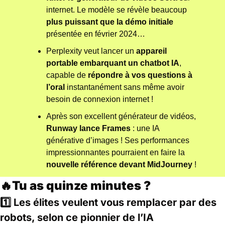
internet. Le modèle se révèle beaucoup
plus puissant que la démo initiale
présentée en février 2024… 
Perplexity veut lancer un 
appareil 
portable embarquant un chatbot IA
, 
capable de 
répondre à vos questions à 
l’oral 
instantanément sans même avoir 
besoin de connexion internet !
Après son excellent générateur de vidéos, 
Runway lance Frames
 : une IA 
générative d’images ! Ses performances 
impressionnantes pourraient en faire la 
nouvelle référence devant MidJourney
 !
🔥
Tu as quinze minutes ?
1️⃣
 Les élites veulent vous remplacer par des 
robots, selon ce pionnier de l’IA