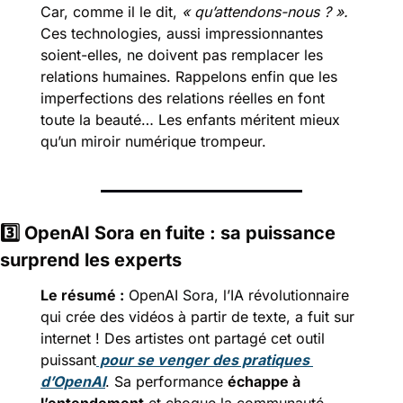
Car, comme il le dit, 
« qu’attendons-nous ? ».
Ces technologies, aussi impressionnantes 
soient-elles, ne doivent pas remplacer les 
relations humaines. Rappelons enfin que les 
imperfections des relations réelles en font 
toute la beauté… Les enfants méritent mieux 
qu’un miroir numérique trompeur.
3️⃣
 OpenAI Sora en fuite : sa puissance 
surprend les experts
Le résumé :
 OpenAI Sora, l’IA révolutionnaire 
qui crée des vidéos à partir de texte, a fuit sur 
internet ! Des artistes ont partagé cet outil 
puissant
 pour se venger des pratiques 
d’OpenAI
. Sa performance 
échappe à 
l’entendement
 et choque la communauté 