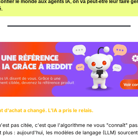
onfier le monde aux agents IA, on va peut-être leur faire gér
é.
d'achat a changé. L'IA a pris le relais.
'est pas citée, c'est que l'algorithme ne vous "connaît" pas
it plus : aujourd'hui, les modèles de langage (LLM) sourcen