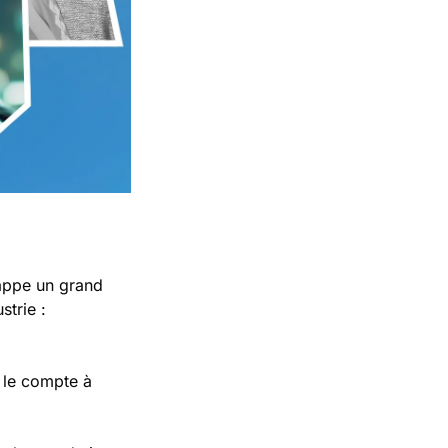
appe un grand 
trie : 
le compte à 