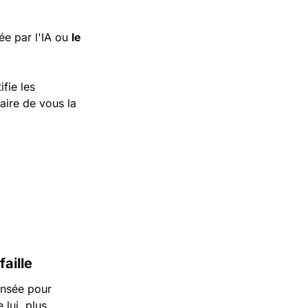
e par l'IA ou 
le 
ifie les 
aire de vous la 
aille
ensée pour 
lui, plus 