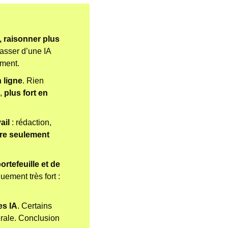
raisonner plus 
passer d’une IA 
iment.
n ligne
. Rien 
,
 plus fort en 
ail 
: rédaction, 
re seulement 
rtefeuille et de 
 C’est encadré, mais symboliquement très fort : 
es IA
. Certains 
rale. Conclusion 