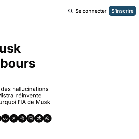
Se connecter
S’inscrire
usk 
ebours 
 des hallucinations 
stral réinvente 
urquoi l'IA de Musk 