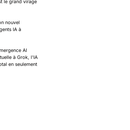
t le grand virage 
on nouvel 
ents IA à 
Emergence AI 
elle à Grok, l'IA 
tal en seulement 