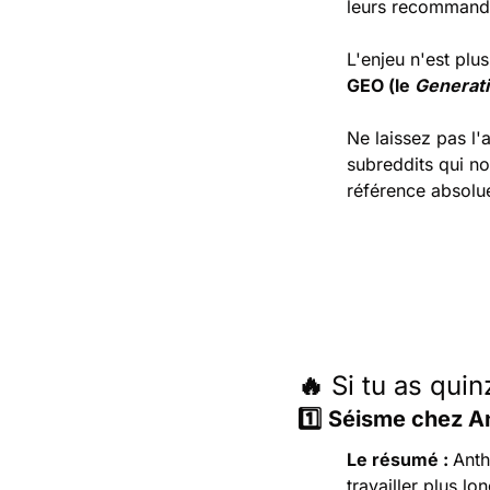
leurs recommanda
L'enjeu n'est plu
GEO (le 
Generati
Ne laissez pas l'
subreddits qui no
référence absolu
🔥
 Si tu as qui
1️⃣
Séisme chez Ant
Le résumé : 
Anth
travailler plus lo