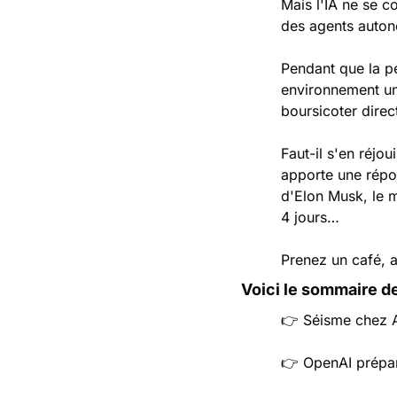
Mais l'IA ne se c
des agents auton
Pendant que la pé
environnement uni
boursicoter direc
Faut-il s'en réjo
apporte une répons
d'Elon Musk, le m
4 jours…
Prenez un café, a
Voici le sommaire de
👉 Séisme chez An
👉 OpenAI prépare