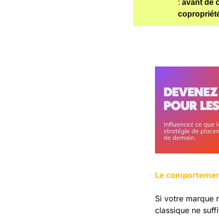
: 
avant de c
copropriét
Le comportement 
Si votre marque n
classique ne suff