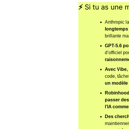
⚡ 
Si tu as une 
Anthropic l
longtemps 
brillante m
GPT-5.6 pou
d’officiel p
raisonnemen
Avec Vibe, 
code, tâche
un modèle 
Robinhoo
passer des
l’IA commen
Des cherch
maintiennen