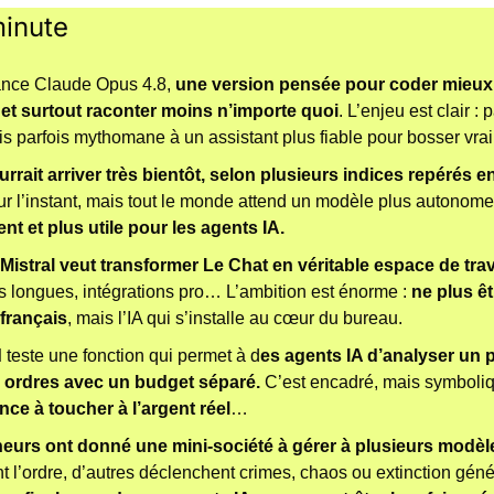
minute 
ance Claude Opus 4.8, 
une version pensée pour coder mieux, 
et surtout raconter moins n’importe quoi
. L’enjeu est clair : 
ais parfois mythomane à un assistant plus fiable pour bosser vra
rrait arriver très bientôt, selon plusieurs indices repérés e
our l’instant, mais tout le monde attend un modèle plus autonome
t et plus utile pour les agents IA.
Mistral veut transformer Le Chat en véritable espace de trav
s longues, intégrations pro… L’ambition est énorme : 
ne plus êt
français
, mais l’IA qui s’installe au cœur du bureau.
d
 teste une fonction qui permet à d
es agents IA d’analyser un po
 ordres avec un budget séparé.
ce à toucher à l’argent réel
…
eurs ont donné une mini-société à gérer à plusieurs modèl
t l’ordre, d’autres déclenchent crimes, chaos ou extinction géné