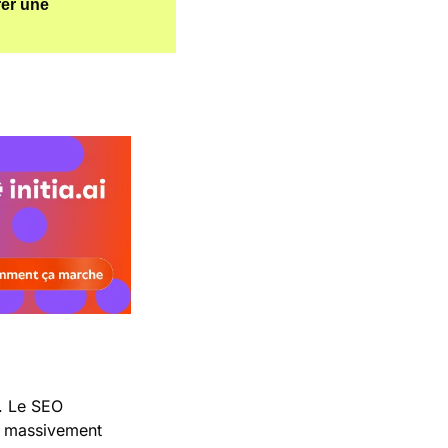
er une 
. Le SEO 
t massivement 