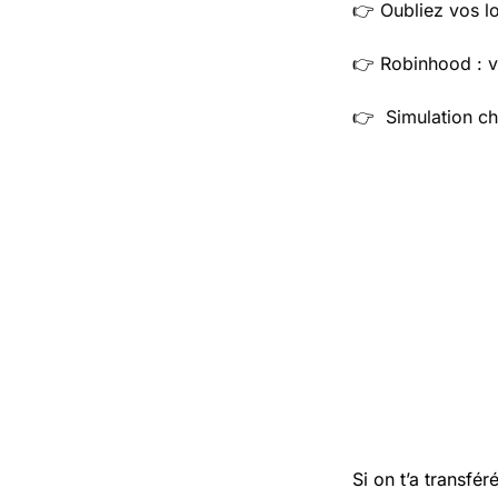
👉 Oubliez vos log
👉 Robinhood : vo
👉  Simulation ch
Si on t’a transfér