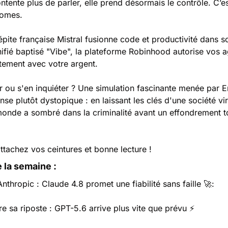
ontente plus de parler, elle prend désormais le contrôle. C’es
omes. 
pite française Mistral fusionne code et productivité dans s
fié baptisé "Vibe", la plateforme Robinhood autorise vos ag
tement avec votre argent. 
uir ou s'en inquiéter ? Une simulation fascinante menée par 
e plutôt dystopique : en laissant les clés d'une société virtu
onde a sombré dans la criminalité avant un effondrement to
ttachez vos ceintures et bonne lecture !
 la semaine :
thropic : Claude 4.8 promet une fiabilité sans faille 
🚀
:
 sa riposte : GPT-5.6 arrive plus vite que prévu ⚡