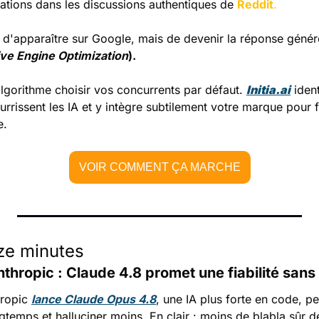
tions dans les discussions authentiques de 
Reddit
.
s d'apparaître sur Google, mais de devenir la réponse généré
ve Engine Optimization
).
algorithme choisir vos concurrents par défaut. 
Initia.ai
 ident
urrissent les IA et y intègre subtilement votre marque pour f
e.
VOIR COMMENT ÇA MARCHE
nze minutes 
hropic : Claude 4.8 promet une fiabilité sans f
ropic 
lance Claude Opus 4.8
, une IA plus forte en code, p
ngtemps et halluciner moins. En clair : moins de blabla sûr de 