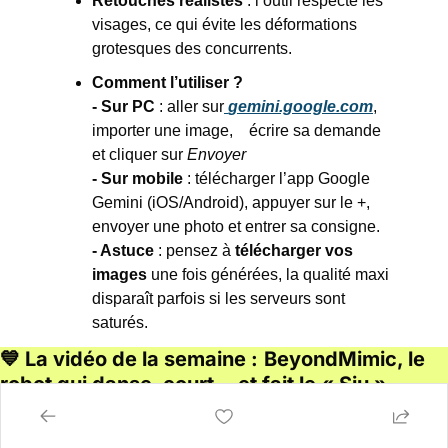
Retouches réalistes
 : l’outil respecte les 
visages, ce qui évite les déformations 
grotesques des concurrents.
Comment l’utiliser ?
- Sur PC
 : aller sur
gemini.google.com
, 
importer une image,    écrire sa demande 
et cliquer sur 
Envoyer
- Sur mobile
 : télécharger l’app Google 
Gemini (iOS/Android), appuyer sur le +, 
envoyer une photo et entrer sa consigne.
- Astuce
 : pensez à 
télécharger vos 
images
 une fois générées, la qualité maxi 
disparaît parfois si les serveurs sont 
saturés.
💙
 La vidéo de la semaine :
BeyondMimic, le 
robot qui danse, court… et fait le « Siu »