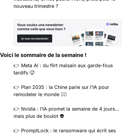
nouveau trimestre ?
Voici le sommaire de la semaine !
👉
 Meta AI : du flirt malsain aux garde-fous 
tardifs​​ ​
🥵
👉 
Plan 2035 : la Chine parie sur l’IA pour 
remodeler le monde ​​​🤦‍♀️​​​​​
👉 
Nvidia : l’IA promet la semaine de 4 jours… 
mais plus de boulot 👽​​
👉
 PromptLock : le ransomware qui écrit ses 